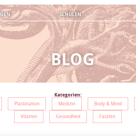
NGEN
SCHULEN
BLOG
Kategorien:
Plastination
Medizin
Body & Mind
Vitamin
Gesundheit
Faszien