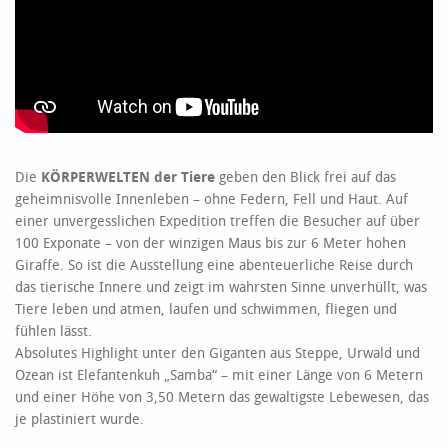
Die
KÖRPERWELTEN der Tiere
geben den Blick frei auf das
geheimnisvolle Innenleben – ohne Federn, Fell und Haut. Auf
einer unvergesslichen Expedition treffen die Besucher auf über
100 Exponate – von der winzigen Maus bis zur 6 Meter hohen
Giraffe. So ist die Ausstellung eine abenteuerliche Reise durch
das tierische Innere und zeigt im wahrsten Sinne unverhüllt, was
Tiere leben und atmen, laufen und schwimmen, fliegen und
fühlen lässt.
Absolutes Highlight unter den Giganten aus Steppe, Urwald und
Ozean ist Elefantenkuh „Samba“ – mit einer Länge von 6 Metern
und einer Höhe von 3,50 Metern das gewaltigste Lebewesen, das
je plastiniert wurde.