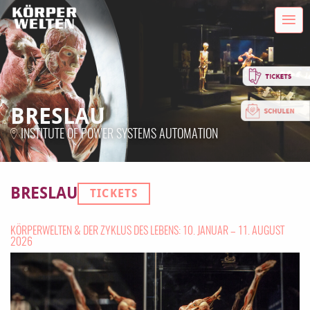
BRESLAU
INSTITUTE OF POWER SYSTEMS AUTOMATION
BRESLAU
TICKETS
KÖRPERWELTEN & DER ZYKLUS DES LEBENS: 10. JANUAR – 11. AUGUST
2026