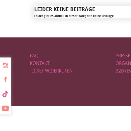
LEIDER KEINE BEITRÄGE
Leider gibt es aktuell in dieser Kategorie keine Beiträge.
FAQ
PRESSE
KONTAKT
ORGAN
TICKET WIDERRUFEN
B2B (E