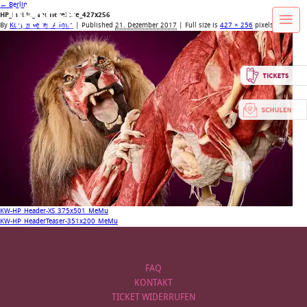
←
Berlin
HP_MeMu_NeuTiereIcke_427x256
By
Körperwelten Admin
|
Published
21. Dezember 2017
| Full size is
427 × 256
pixels
KW-HP_Header-XS_375x501_MeMu
KW-HP_HeaderTeaser-351x200_MeMu
FAQ
KONTAKT
TICKET WIDERRUFEN