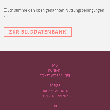
Ich stimme den oben genannten Nutzungsbedingungen
zu.
ZUR BILDDATENBANK
FAQ
KONTAKT
TICKET WIDERRUFEN
PRESSE
ORGANISATIONEN
B2B (EVENTS/RENTAL)
JOBS