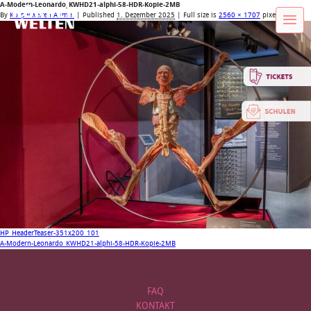
A-Modern-Leonardo_KWHD21-alphi-58-HDR-Kopie-2MB
By
Körperwelten Admin
|
Published
1. Dezember 2025
| Full size is
2560 × 1707
pixels
HP_HeaderTeaser-351x200_101
A-Modern-Leonardo_KWHD21-alphi-58-HDR-Kopie-2MB
FAQ
KONTAKT