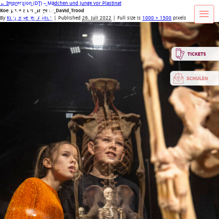
←
Impression (DT) – Mädchen und Junge vor Plastinat
Koerperwelten_Impr10_David_Trood
By
Körperwelten Admin
|
Published
26. Juli 2022
| Full size is
1000 × 1500
pixels